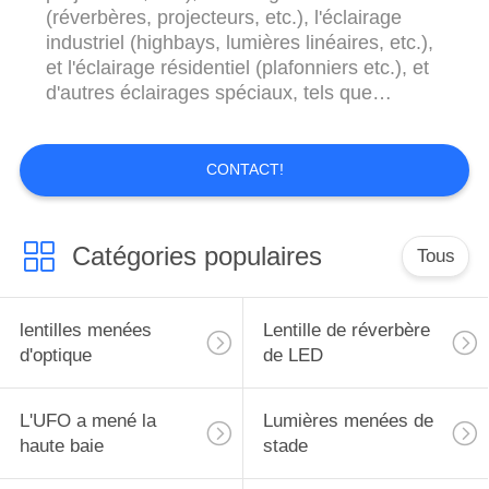
DE
(réverbères, projecteurs, etc.), l'éclairage
industriel (highbays, lumières linéaires, etc.),
PROTECTION
et l'éclairage résidentiel (plafonniers etc.), et
DE
d'autres éclairages spéciaux, tels que
l'éclairage medicallighting et des véhicules à
LA
moteur. Avec l'expérience de plus de 10 ans
VIE
de l'éclairage de LED, nous sommes
CONTACT!
PRIVÉE
également capables de faire les produits
adaptés ...
Catégories populaires
Tous
lentilles menées
Lentille de réverbère
d'optique
de LED
L'UFO a mené la
Lumières menées de
haute baie
stade