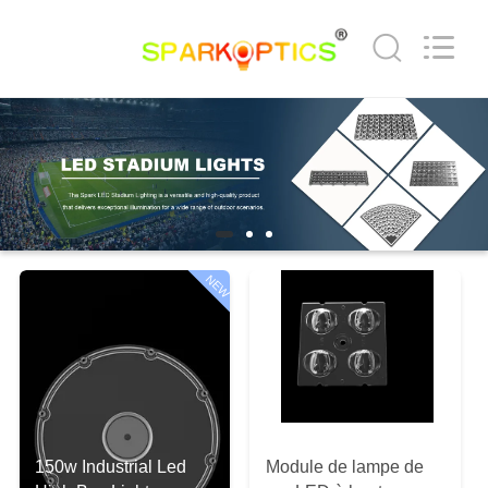
Spark
Optics
Technology
Co.,
LTD.
All
Rights
Reserved.
À
LA
MAISON
PRODUITS
NEW
À
PROPOS
DE
NOUS
150w Industrial Led
Module de lampe de