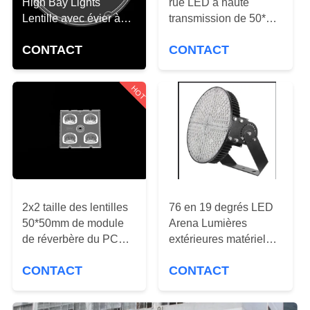
High Bay Lights
rue LED à haute
VISITE
Lentille avec évier à
transmission de 50*50
DE
chaleur à joints
mm avec 4IN1TYPEII,
L'USINE
CONTACT
CONTACT
d'étanchéité Efficacité
type de lentille ME1 et
énergétique 92%
puces LED SMD5050
HOT
CONTRÔLE
DE
LA
QUALITÉ
NOUS
2x2 taille des lentilles
76 en 19 degrés LED
50*50mm de module
Arena Lumières
CONTACTER
de réverbère du PC
extérieures matériel
LED pour l'éclairage
PC
CONTACT
CONTACT
NOUVELLES
de zone ample