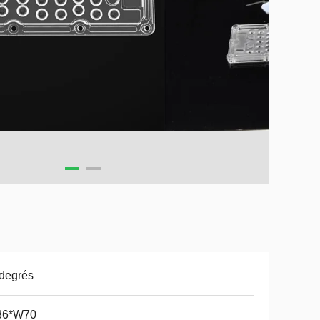
degrés
36*W70