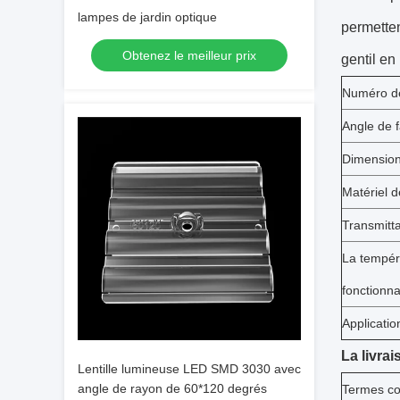
lampes de jardin optique
permetten
Obtenez le meilleur prix
gentil e
Numéro de
Angle de 
Dimensio
Matériel de
Transmitt
La tempér
fonctionn
Applicatio
La livrai
Lentille lumineuse LED SMD 3030 avec
angle de rayon de 60*120 degrés
Termes c