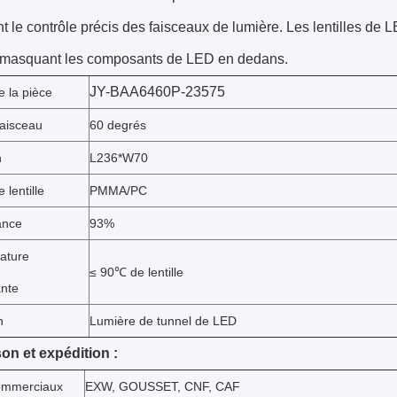
t le contrôle précis des faisceaux de lumière. Les lentilles de 
n masquant les composants de LED en dedans.
JY-BAA6460P-23575
 la pièce
faisceau
60 degrés
n
L236*W70
 lentille
PMMA/PC
ance
93%
ature
≤ 90℃ de lentille
ante
n
Lumière de tunnel de LED
son et expédition :
ommerciaux
EXW, GOUSSET, CNF, CAF