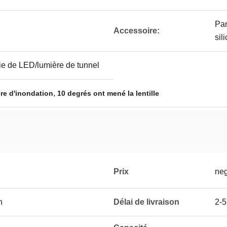
Pan
Accessoire:
sil
ie de LED/lumière de tunnel
,
ère d'inondation
10 degrés ont mené la lentille
Prix
neg
n
Délai de livraison
2-5