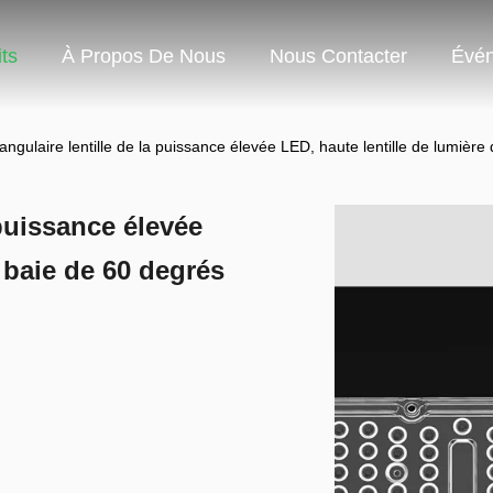
ts
À Propos De Nous
Nous Contacter
Évé
angulaire lentille de la puissance élevée LED, haute lentille de lumièr
 puissance élevée
 baie de 60 degrés