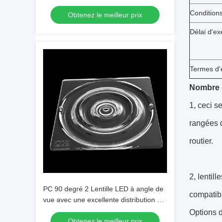
Condition
Obtenez le meilleur prix
Délai d'ex
Termes d'
Nombre d
1, ceci s
rangées d
routier.
2, lentil
PC 90 degré 2 Lentille LED à angle de
compatib
vue avec une excellente distribution de
la lumière
Options 
Obtenez le meilleur prix