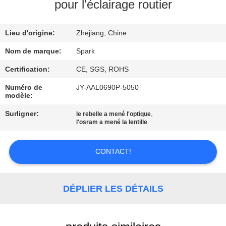
VISITE
pour l'éclairage routier
DE
Lieu d'origine:
Zhejiang, Chine
L'USINE
Nom de marque:
Spark
CONTRÔLE
Certification:
CE, SGS, ROHS
DE
Numéro de
JY-AAL0690P-5050
modèle:
LA
Surligner:
,
le rebelle a mené l'optique
QUALITÉ
l'osram a mené la lentille
NOUS
CONTACT!
CONTACTER
DÉPLIER LES DÉTAILS
NOUVELLES