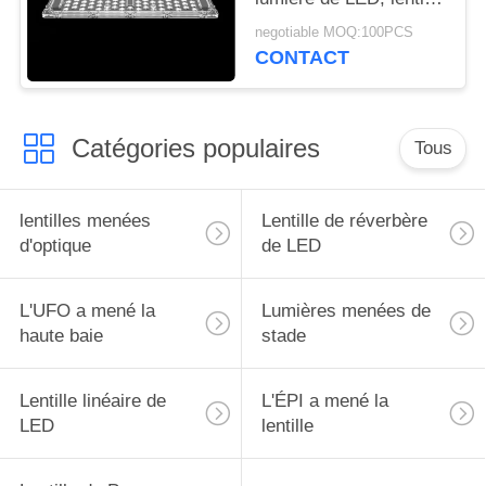
DE
de la taille 3030 LED
negotiable MOQ:100PCS
PROTECTION
de L250*W74mm pour
CONTACT
la lampe de tunnel
DE
LA
Catégories populaires
Tous
VIE
PRIVÉE
lentilles menées
Lentille de réverbère
d'optique
de LED
L'UFO a mené la
Lumières menées de
haute baie
stade
Lentille linéaire de
L'ÉPI a mené la
LED
lentille