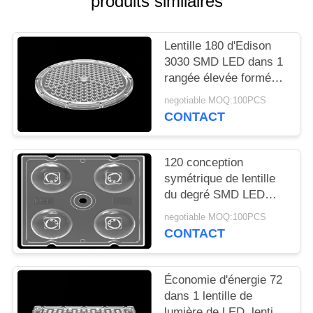
produits similaires
LES
AFFAIRES
Lentille 180 d'Edison
3030 SMD LED dans 1
DEMANDEZ
rangée élevée formée
ronde de lentille de
UN
negotiable MOQ:100PCS
lumière de baie
CONTACT
DEVIS
PLAN
120 conception
symétrique de lentille
DU
du degré SMD LED
SITE
aucun tout Mercury
negotiable MOQ:100PCS
pour la lumière 3535 de
CONTACT
borne
POLITIQUE
EN
Économie d'énergie 72
dans 1 lentille de
MATIÈRE
lumière de LED, lentille