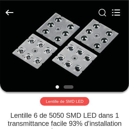
Spark
Optics
Technology
Co.,
LTD.
All
Rights
Reserved.
À
LA
MAISON
PRODUITS
À
PROPOS
Lentille de SMD LED
DE
NOUS
Lentille 6 de 5050 SMD LED dans 1
transmittance facile 93% d'installation