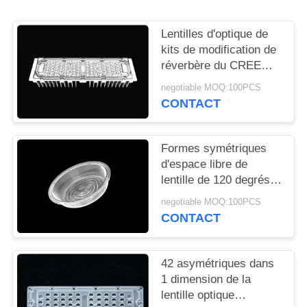
LES
AFFAIRES
Lentilles d'optique de
kits de modification de
réverbère du CREE
DEMANDEZ
3030 LED pour
negotiable MOQ:100PCS
UN
l'éclairage extérieur de
CONTACT
LED
DEVIS
Formes symétriques
PLAN
d'espace libre de
lentille de 120 degrés
DU
SMD 3030 LED avec la
SITE
negotiable MOQ:100PCS
garniture de silicone
CONTACT
POLITIQUE
42 asymétriques dans
EN
1 dimension de la
MATIÈRE
lentille optique