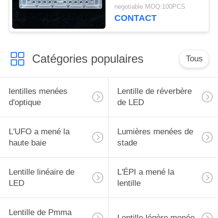
L236*W70mm de kits
DE
negotiable MOQ:100PCS
de modification de
CONTACT
PROTECTION
réverbère de LED
DE
LA
Catégories populaires
Tous
VIE
PRIVÉE
lentilles menées
Lentille de réverbère
d'optique
de LED
L'UFO a mené la
Lumières menées de
haute baie
stade
Lentille linéaire de
L'ÉPI a mené la
LED
lentille
Lentille de Pmma
Lentille légère menée