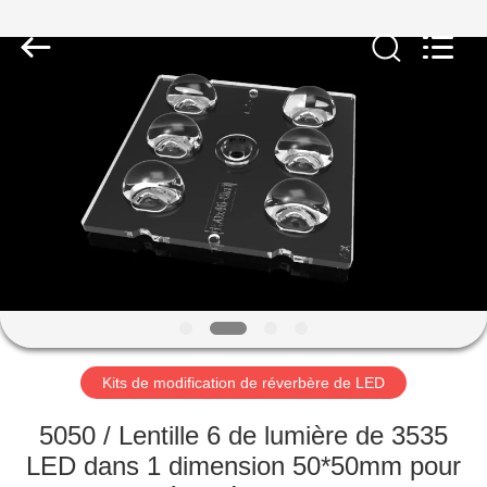
Spark
Optics
Technology
Co.,
LTD.
All
Rights
Reserved.
À
LA
MAISON
PRODUITS
À
PROPOS
Kits de modification de réverbère de LED
DE
NOUS
5050 / Lentille 6 de lumière de 3535
LED dans 1 dimension 50*50mm pour