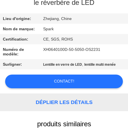
VISITE
le réverbère de LED
DE
Lieu d'origine:
Zhejiang, Chine
L'USINE
Nom de marque:
Spark
CONTRÔLE
Certification:
CE, SGS, ROHS
DE
Numéro de
XH0640100D-50-5050-OS2231
modèle:
LA
Surligner:
,
Lentille en verre de LED
lentille multi menée
QUALITÉ
CONTACT!
NOUS
CONTACTER
DÉPLIER LES DÉTAILS
NOUVELLES
produits similaires