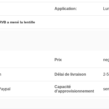
Application:
Lum
RVB a mené la lentille
Prix
neg
n
Délai de livraison
2-5
Capacité
 Paypal
se
d'approvisionnement