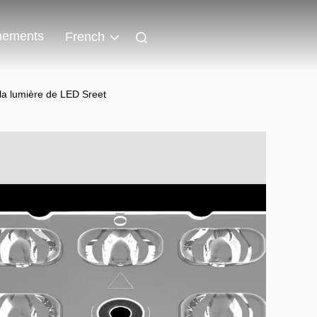
nements
French
 la lumière de LED Sreet