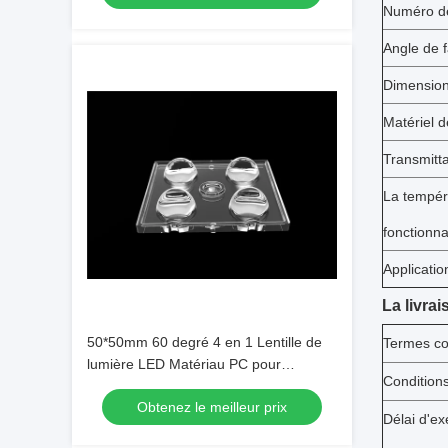
Numéro de
Angle de 
Dimensio
Matériel de
Transmitt
La tempér
fonctionn
Applicatio
La livrai
50*50mm 60 degré 4 en 1 Lentille de
Termes c
lumière LED Matériau PC pour
Condition
l'éclairage d'inondation SMD7070/
Obtenez le meilleur prix
5050/4*3030 LED
Délai d'ex