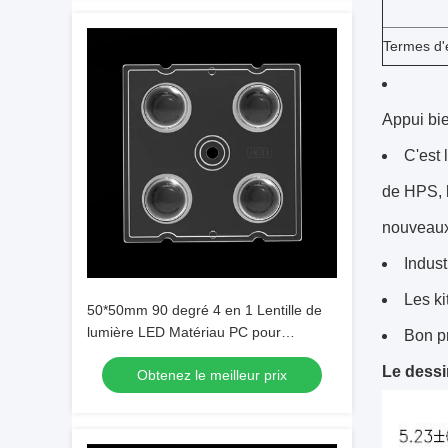
Termes d'
Appui bie
C'est 
de HPS, l
nouveaux
Indust
Les ki
50*50mm 90 degré 4 en 1 Lentille de
lumière LED Matériau PC pour
Bon pr
l'éclairage d'inondation SMD7070/
Le dessi
Obtenez le meilleur prix
5050/4*3030 LED