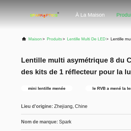
À La Maison
Produi
Maison
>
Produits
>
Lentille Multi De LED
>
Lentille m
Lentille multi asymétrique 8 d
des kits de 1 réflecteur pour la 
mini lentille menée
le RVB a mené la len
Lieu d'origine:
Zhejiang, Chine
Nom de marque:
Spark