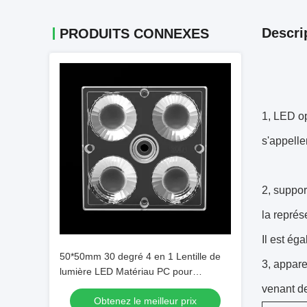
Descri
PRODUITS CONNEXES
1, LED op
s'appelle
2, suppor
la représ
Il est ég
50*50mm 30 degré 4 en 1 Lentille de
3, appare
lumière LED Matériau PC pour
l'éclairage d'inondation SMD7070/
venant d
Obtenez le meilleur prix
5050/4*3030 LED