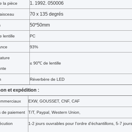
1. 1992. 050006
 la pièce
70 x 135 degrés
faisceau
50*50mm
n
 lentille
PC
ance
93%
ature
≤ 90℃ de lentille
ante
n
Réverbère de LED
son et expédition :
ommerciaux
EXW, GOUSSET, CNF, CAF
s de paiement
T/T, Paypal, Western Union,
écution
1-2 jours ouvrables pour l'ordre d'échantillons, 5-7 jour