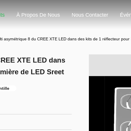
ts
À Propos De Nous
Nous Contacter
Évé
ulti asymétrique 8 du CREE XTE LED dans des kits de 1 réflecteur pour
u CREE XTE LED dans
lumière de LED Sreet
tille