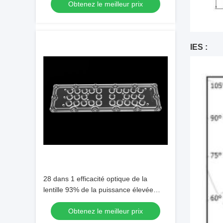
Obtenez le meilleur prix
IES :
28 dans 1 efficacité optique de la
lentille 93% de la puissance élevée
LED avec Philips 5050 puces de LED
Obtenez le meilleur prix