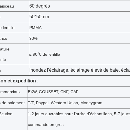
60 degrés
faisceau
50*50mm
n
 lentille
PMMA
ance
93%
ature
≤ 90℃ de lentille
ante
Inondez l'éclairage, éclairage élevé de baie, écl
n
son et expédition :
ommerciaux
EXW, GOUSSET, CNF, CAF
s de paiement
T/T, Paypal, Western Union, Moneygram
écution
1-2 jours ouvrables pour l'ordre d'échantillons, 5-7 jour
commande en gros