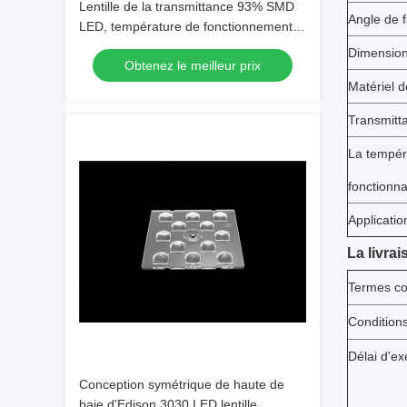
Lentille de la transmittance 93% SMD
Angle de 
LED, température de fonctionnement
d'optique de réflecteurs de LED au-
Dimensio
Obtenez le meilleur prix
dessous de 90℃
Matériel de
Transmitt
La tempér
fonctionn
Applicatio
La livrai
Termes c
Condition
Délai d'ex
Conception symétrique de haute de
baie d'Edison 3030 LED lentille