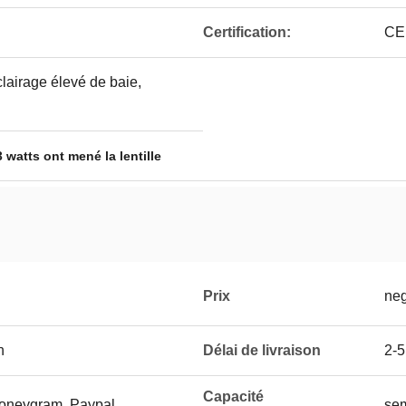
Certification:
CE
clairage élevé de baie,
3 watts ont mené la lentille
Prix
neg
n
Délai de livraison
2-5
Capacité
Moneygram, Paypal
se