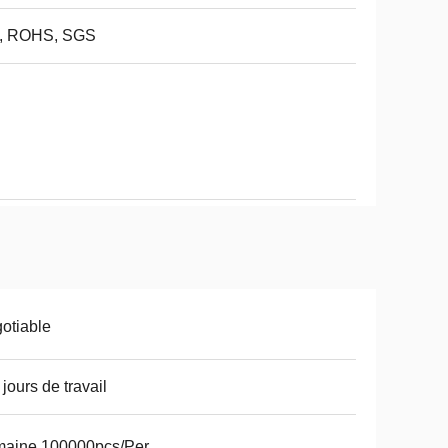
, ROHS, SGS
otiable
 jours de travail
maine 100000pcs/Per