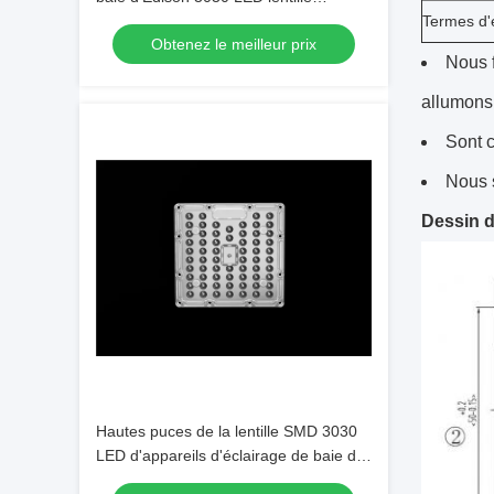
d'appareils d'éclairage pour l'éclairage
Termes d'
Obtenez le meilleur prix
extérieur
Nous f
allumons 
Sont c
Nous 
Dessin de
Hautes puces de la lentille SMD 3030
LED d'appareils d'éclairage de baie de
la place LED avec la carte PCB d'AL