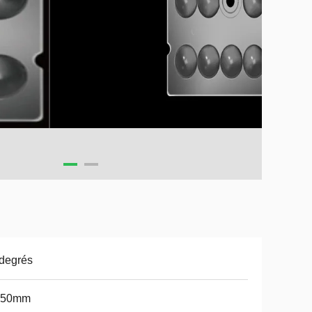
degrés
*50mm