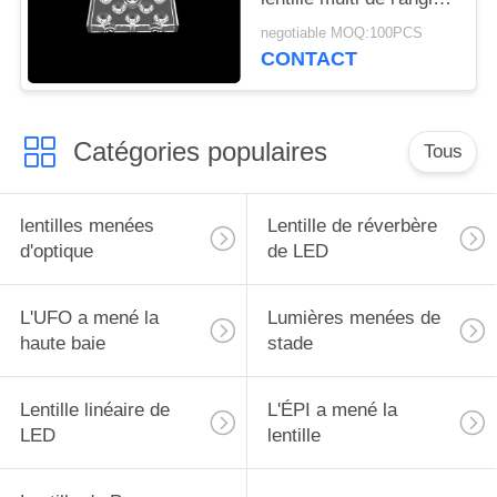
DE
de faisceau 60° LED
negotiable MOQ:100PCS
PROTECTION
pour l'éclairage
CONTACT
extérieur d'inondation
DE
LA
Catégories populaires
Tous
VIE
PRIVÉE
lentilles menées
Lentille de réverbère
d'optique
de LED
L'UFO a mené la
Lumières menées de
haute baie
stade
Lentille linéaire de
L'ÉPI a mené la
LED
lentille