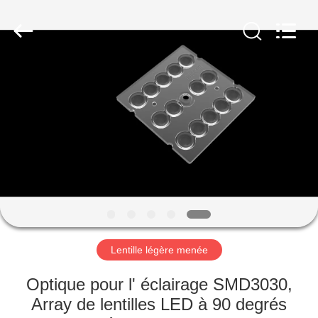
Spark
Optics
Technology
Co.,
LTD.
All
Rights
Reserved.
À
LA
MAISON
PRODUITS
À
PROPOS
Lentille légère menée
DE
NOUS
Optique pour l' éclairage SMD3030,
Array de lentilles LED à 90 degrés