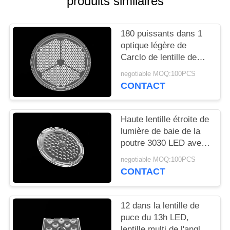
produits similaires
LES
AFFAIRES
180 puissants dans 1
optique légère de
DEMANDEZ
Carclo de lentille de
LED pour l'usine/
UN
negotiable MOQ:100PCS
éclairage extérieur
CONTACT
DEVIS
PLAN
Haute lentille étroite de
lumière de baie de la
DU
poutre 3030 LED avec
SITE
le groupe de lentilles
negotiable MOQ:100PCS
de forme ronde
CONTACT
POLITIQUE
EN
12 dans la lentille de
puce du 13h LED,
MATIÈRE
lentille multi de l'angle