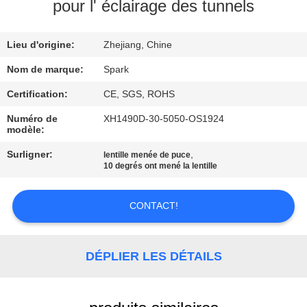
VISITE
pour l' éclairage des tunnels
DE
Lieu d'origine:
Zhejiang, Chine
L'USINE
Nom de marque:
Spark
CONTRÔLE
Certification:
CE, SGS, ROHS
DE
Numéro de
XH1490D-30-5050-OS1924
modèle:
LA
Surligner:
,
lentille menée de puce
QUALITÉ
10 degrés ont mené la lentille
NOUS
CONTACT!
CONTACTER
DÉPLIER LES DÉTAILS
NOUVELLES