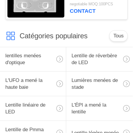
de fonctionnement
DE
negotiable MOQ:100PCS
d'optique de réflecteurs
CONTACT
PROTECTION
de LED au-dessous de
90℃
DE
LA
Catégories populaires
Tous
VIE
PRIVÉE
lentilles menées
Lentille de réverbère
d'optique
de LED
L'UFO a mené la
Lumières menées de
haute baie
stade
Lentille linéaire de
L'ÉPI a mené la
LED
lentille
Lentille de Pmma
Lentille légère menée