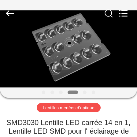
Spark
Optics
Technology
Co.,
LTD.
All
Rights
Reserved.
À
LA
MAISON
PRODUITS
À
PROPOS
Lentilles menées d'optique
DE
NOUS
SMD3030 Lentille LED carrée 14 en 1,
Lentille LED SMD pour l' éclairage de