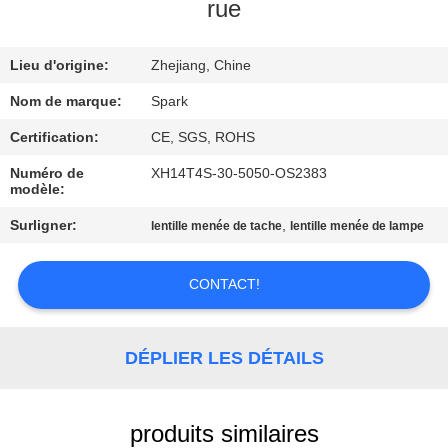
VISITE
rue
DE
Lieu d'origine:
Zhejiang, Chine
L'USINE
Nom de marque:
Spark
CONTRÔLE
Certification:
CE, SGS, ROHS
DE
Numéro de
XH14T4S-30-5050-OS2383
modèle:
LA
Surligner:
,
lentille menée de tache
lentille menée de lampe
QUALITÉ
CONTACT!
NOUS
CONTACTER
DÉPLIER LES DÉTAILS
NOUVELLES
produits similaires