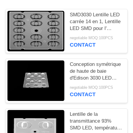
LES
AFFAIRES
SMD3030 Lentille LED
carrée 14 en 1, Lentille
LED SMD pour l'
DEMANDEZ
éclairage de rue
negotiable MOQ:100PCS
UN
CONTACT
DEVIS
Conception symétrique
PLAN
de haute de baie
d'Edison 3030 LED
DU
lentille d'appareils
SITE
negotiable MOQ:100PCS
d'éclairage pour
CONTACT
l'éclairage extérieur
POLITIQUE
Lentille de la
EN
transmittance 93%
MATIÈRE
SMD LED, température