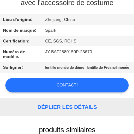
VISITE
avec l'accessoire de costume
DE
Lieu d'origine:
Zhejiang, Chine
L'USINE
Nom de marque:
Spark
CONTRÔLE
Certification:
CE, SGS, ROHS
DE
Numéro de
JY-BAF2880150P-23670
modèle:
LA
Surligner:
,
lentille menée de dôme
lentille de Fresnel menée
QUALITÉ
CONTACT!
NOUS
CONTACTER
DÉPLIER LES DÉTAILS
NOUVELLES
produits similaires