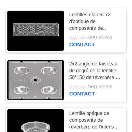
LES
AFFAIRES
Lentilles claires 72
d'optique de
composants de
DEMANDEZ
réverbère du PC LED
negotiable MOQ:100PCS
UN
dans 1 avec le
CONTACT
panneau de carte PCB
DEVIS
d'AL
2x2 angle de faisceau
PLAN
de degré de la lentille
50*150 de réverbère de
DU
la rangée LED avec le
SITE
negotiable MOQ:100PCS
Cree XTE LED
CONTACT
POLITIQUE
Lentille optique de
EN
composants de
MATIÈRE
réverbère de l'intense