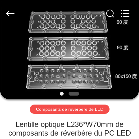
Spark
Optics
Technology
Co.,
LTD.
All
Rights
Reserved.
À
LA
MAISON
PRODUITS
À
PROPOS
Composants de réverbère de LED
DE
NOUS
Lentille optique L236*W70mm de
composants de réverbère du PC LED