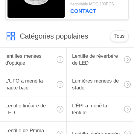
luminosité LED pour la
DE
negotiable MOQ:100PCS
lampe de route
CONTACT
PROTECTION
DE
LA
Catégories populaires
Tous
VIE
PRIVÉE
lentilles menées
Lentille de réverbère
d'optique
de LED
L'UFO a mené la
Lumières menées de
haute baie
stade
Lentille linéaire de
L'ÉPI a mené la
LED
lentille
Lentille de Pmma
Lentille légère menée