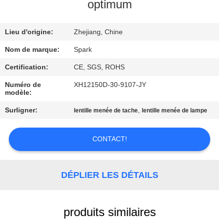
VISITE
optimum
DE
Lieu d'origine:
Zhejiang, Chine
L'USINE
Nom de marque:
Spark
CONTRÔLE
Certification:
CE, SGS, ROHS
DE
Numéro de
XH12150D-30-9107-JY
modèle:
LA
Surligner:
,
lentille menée de tache
lentille menée de lampe
QUALITÉ
CONTACT!
NOUS
CONTACTER
DÉPLIER LES DÉTAILS
NOUVELLES
produits similaires