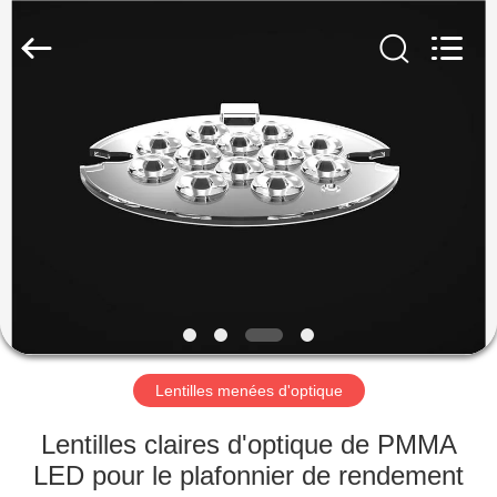
Spark
Optics
Technology
Co.,
LTD.
All
Rights
Reserved.
À
LA
MAISON
PRODUITS
À
PROPOS
Lentilles menées d'optique
DE
NOUS
Lentilles claires d'optique de PMMA
LED pour le plafonnier de rendement