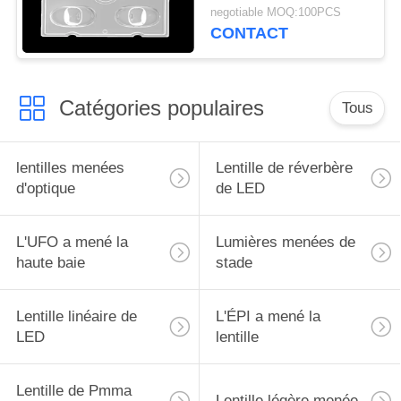
de fonctionnement
DE
negotiable MOQ:100PCS
d'optique de réflecteurs
CONTACT
PROTECTION
de LED au-dessous de
90℃
DE
LA
Catégories populaires
Tous
VIE
PRIVÉE
lentilles menées
Lentille de réverbère
d'optique
de LED
L'UFO a mené la
Lumières menées de
haute baie
stade
Lentille linéaire de
L'ÉPI a mené la
LED
lentille
Lentille de Pmma
Lentille légère menée