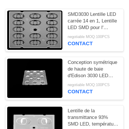
LES
AFFAIRES
SMD3030 Lentille LED
carrée 14 en 1, Lentille
LED SMD pour l'
DEMANDEZ
éclairage de rue
negotiable MOQ:100PCS
UN
CONTACT
DEVIS
Conception symétrique
PLAN
de haute de baie
d'Edison 3030 LED
DU
lentille d'appareils
SITE
negotiable MOQ:100PCS
d'éclairage pour
CONTACT
l'éclairage extérieur
POLITIQUE
Lentille de la
EN
transmittance 93%
MATIÈRE
SMD LED, température