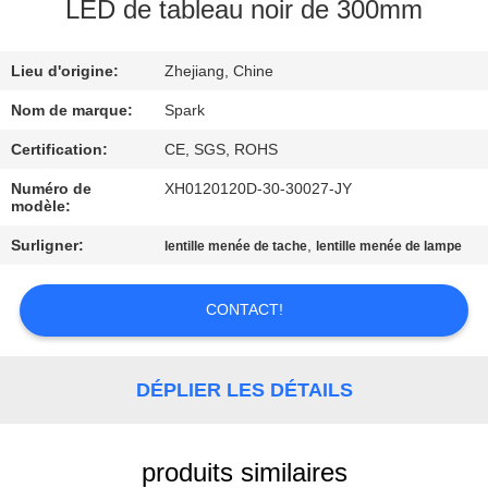
VISITE
LED de tableau noir de 300mm
DE
Lieu d'origine:
Zhejiang, Chine
L'USINE
Nom de marque:
Spark
CONTRÔLE
Certification:
CE, SGS, ROHS
DE
Numéro de
XH0120120D-30-30027-JY
modèle:
LA
Surligner:
,
lentille menée de tache
lentille menée de lampe
QUALITÉ
CONTACT!
NOUS
CONTACTER
DÉPLIER LES DÉTAILS
NOUVELLES
produits similaires