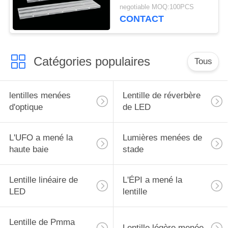
CREE XTE/XPG LED
DE
negotiable MOQ:100PCS
avec le panneau de
CONTACT
PROTECTION
carte PCB
DE
LA
Catégories populaires
Tous
VIE
PRIVÉE
lentilles menées
Lentille de réverbère
d'optique
de LED
L'UFO a mené la
Lumières menées de
haute baie
stade
Lentille linéaire de
L'ÉPI a mené la
LED
lentille
Lentille de Pmma
Lentille légère menée