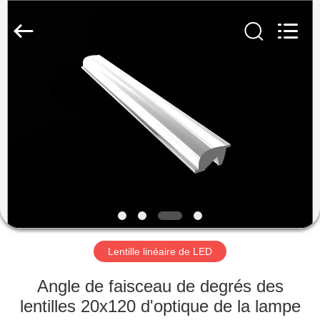
Spark
Optics
Technology
Co.,
LTD.
All
Rights
Reserved.
À
LA
MAISON
PRODUITS
À
PROPOS
Lentille linéaire de LED
DE
NOUS
Angle de faisceau de degrés des
lentilles 20x120 d'optique de la lampe