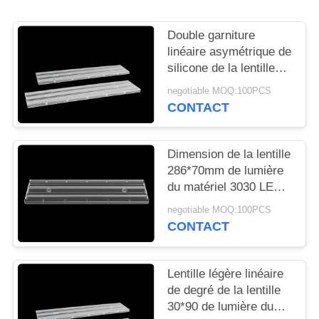
LES
AFFAIRES
Double garniture
linéaire asymétrique de
silicone de la lentille
DEMANDEZ
SMD 3030 de LED
negotiable MOQ:100PCS
UN
avec le degré 30*90
CONTACT
DEVIS
Dimension de la lentille
PLAN
286*70mm de lumière
du matériel 3030 LED
DU
de PC pour l'éclairage
SITE
negotiable MOQ:100PCS
d'intérieur
CONTACT
POLITIQUE
Lentille légère linéaire
EN
de degré de la lentille
MATIÈRE
30*90 de lumière du