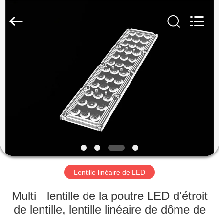
Spark
Optics
Technology
Co.,
LTD.
All
Rights
Reserved.
À
LA
MAISON
PRODUITS
À
PROPOS
Lentille linéaire de LED
DE
NOUS
Multi - lentille de la poutre LED d'étroit
de lentille, lentille linéaire de dôme de