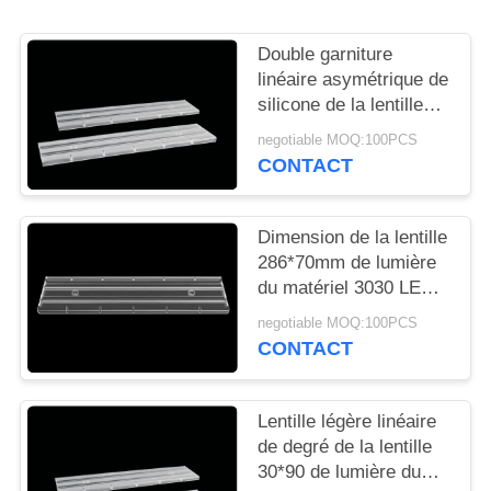
LES
AFFAIRES
Double garniture
linéaire asymétrique de
silicone de la lentille
DEMANDEZ
SMD 3030 de LED
negotiable MOQ:100PCS
UN
avec le degré 30*90
CONTACT
DEVIS
Dimension de la lentille
PLAN
286*70mm de lumière
du matériel 3030 LED
DU
de PC pour l'éclairage
SITE
negotiable MOQ:100PCS
d'intérieur
CONTACT
POLITIQUE
Lentille légère linéaire
EN
de degré de la lentille
MATIÈRE
30*90 de lumière du