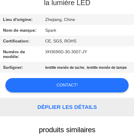
VISITE
la lumière LED
DE
Lieu d'origine:
Zhejiang, Chine
L'USINE
Nom de marque:
Spark
CONTRÔLE
Certification:
CE, SGS, ROHS
DE
Numéro de
XH3690D-30-3007-JY
modèle:
LA
Surligner:
,
lentille menée de tache
lentille menée de lampe
QUALITÉ
CONTACT!
NOUS
CONTACTER
DÉPLIER LES DÉTAILS
NOUVELLES
produits similaires