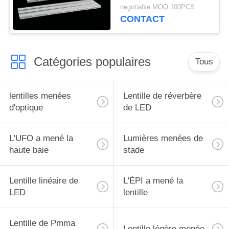
CREE XTE/XPG LED
DE
negotiable MOQ:100PCS
avec le panneau de
CONTACT
PROTECTION
carte PCB
DE
LA
Catégories populaires
Tous
VIE
PRIVÉE
lentilles menées
Lentille de réverbère
d'optique
de LED
L'UFO a mené la
Lumières menées de
haute baie
stade
Lentille linéaire de
L'ÉPI a mené la
LED
lentille
Lentille de Pmma
Lentille légère menée