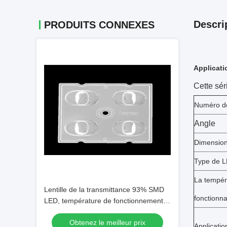
Descri
PRODUITS CONNEXES
Applicati
Cette sér
Numéro de
Angle
Dimensio
Type de 
La tempér
Lentille de la transmittance 93% SMD
fonctionn
LED, température de fonctionnement
d'optique de réflecteurs de LED au-
Obtenez le meilleur prix
dessous de 90℃
Applicatio