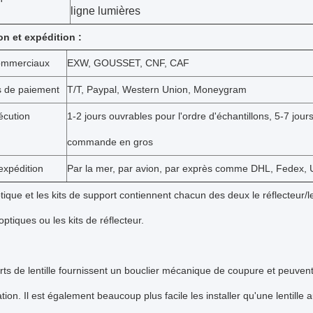
ligne lumières
on et expédition :
ommerciaux
EXW, GOUSSET, CNF, CAF
s de paiement
T/T, Paypal, Western Union, Moneygram
écution
1-2 jours ouvrables pour l'ordre d'échantillons, 5-7 jour
commande en gros
expédition
Par la mer, par avion, par exprès comme DHL, Fedex, U
ique et les kits de support contiennent chacun des deux le réflecteur/le
ptiques ou les kits de réflecteur.
ts de lentille fournissent un bouclier mécanique de coupure et peuve
tion. Il est également beaucoup plus facile les installer qu'une lentille