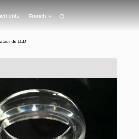
nements
French
imateur de LED