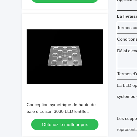
La livrais
Termes c
Condition
Délai d'ex
Termes d'
La LED opt
systèmes o
Conception symétrique de haute de
baie d'Edison 3030 LED lentille
d'appareils d'éclairage pour l'éclairage
Les suppor
Obtenez le meilleur prix
extérieur
représenta