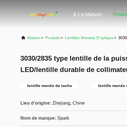
À La Maison
Produi
Maison
>
Produits
>
Lentilles Menées D'optique
>
3030
3030/2835 type lentille de la pui
LED/lentille durable de collimat
lentille menée de tache
lentille menée
Lieu d'origine:
Zhejiang, Chine
Nom de marque:
Spark