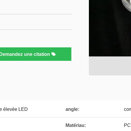
Demandez une citation
nce élevée LED
angle:
co
Matériau:
PC