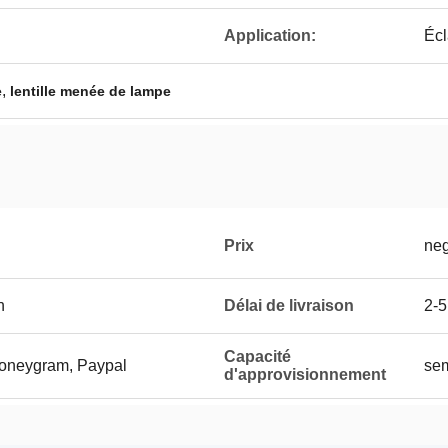
Application:
Écl
,
e
lentille menée de lampe
Prix
neg
n
Délai de livraison
2-5
Capacité
Moneygram, Paypal
se
d'approvisionnement